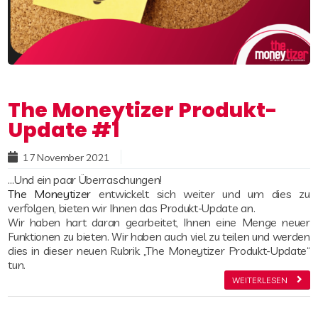
Publisher sie
Nachteile
Website
7 Februar 2023
19 Dezember 2022
1 Dezember 2022
27 Oktober 2022
integrieren
verbessern?
2 Februar 2023
sollten
12 Januar 2023
The Moneytizer Produkt-
Update #1
23 Februar 2023
17 November 2021
Read more
…Und ein paar Überraschungen!
The Moneytizer
entwickelt sich weiter und um dies zu
verfolgen, bieten wir Ihnen das Produkt-Update an.
Wir haben hart daran gearbeitet, Ihnen eine Menge neuer
Funktionen zu bieten. Wir haben auch viel zu teilen und werden
dies in dieser neuen Rubrik „The Moneytizer Produkt-Update“
tun.
WEITERLESEN