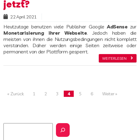
jetzt?
Read more
22 April 2021
Heutzutage benutzen viele Publisher Google
AdSense
zur
Monetarisierung ihrer Webseite
. Jedoch haben die
meisten von ihnen die Nutzungsbedingungen nicht komplett
verstanden. Daher werden einige Seiten zeitweise oder
permanent von der Plattform gesperrt.
WEITERLESEN
Beitrags-Navigation
« Zurück
1
2
3
4
5
6
Weiter »
Suchen