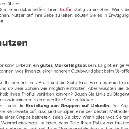
en führen.
Sie Ihnen dabei helfen, Ihren
Traffic
stetig zu erhöhen. Wenn Si
n, Nutzer auf Ihre Seite zu leiten, sollten Sie es in Erwägung 
en
.
 nutzen
r kann LinkedIn ein
gutes Marketingtool
sein. Es gibt einige 
können, was Ihnen zu einer höheren Glaubwürdigkeit beim Veröffe
s Ihr persönliches Profil und die Seite Ihrer Firma optimiert sind
 und so viele Zahlen wie möglich enthalten. Aber wussten Sie, d
halb Ihres Profils verlinken können? Bauen Sie Links zu Blogeint
zu inspirieren, sich durch Ihre Seite zu klicken.
on – oder die
Erstellung von Gruppen auf LinkedIn
. Der Alg
che Reichweite auf, also sind Gruppen eine der besten Method
e einer Gruppe beitreten, seien Sie aktiv. Wenn alles was Sie tun 
 Wahrscheinlichkeit ist hoch, dass Teile Ihres Publikums frustri
mit verbringen, sich mit Ihren Gruppenmitgliedern zu beschäftig