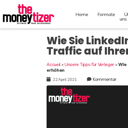
home
formate
über
uns
Wie Sie Linked
Traffic auf Ihr
Accueil
»
Unsere Tipps für Verleger
»
Wie 
erhöhen
Kommentar
22 April 2021