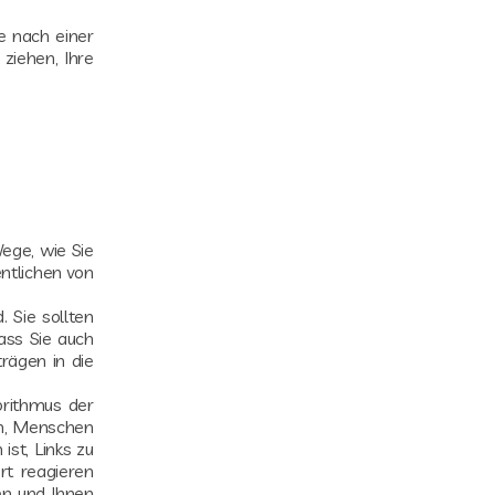
e nach einer
ziehen, Ihre
Wege, wie Sie
ntlichen von
. Sie sollten
ass Sie auch
rägen in die
orithmus der
en, Menschen
ist, Links zu
ert reagieren
en und Ihnen