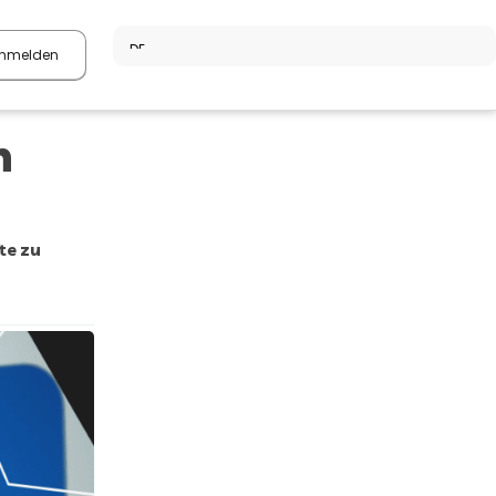
nmelden
n
te zu