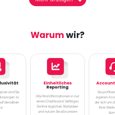
Warum
wir?
lusivität
Einheitliches
Account
Reporting
izer sind Sie
Sie profiti
Alle Ihre Informationen in nur
belösungen zu
eigenen Acc
einem Dashboard. Verfolgen
auf derselben
der sich um 
Sie Ihre täglichen Statistiken
te
Ihrer Wer
und nutzen Sie alle unsere
küm