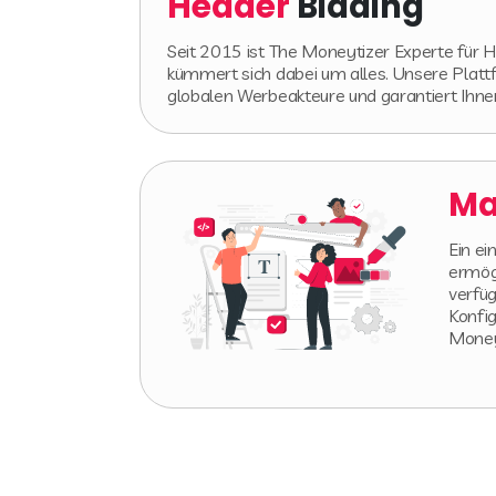
Header
Bidding
Seit 2015 ist The Moneytizer Experte für 
kümmert sich dabei um alles. Unsere Plattfo
globalen Werbeakteure und garantiert Ih
Ma
Ein ei
ermög
verfü
Konfi
Moneyt