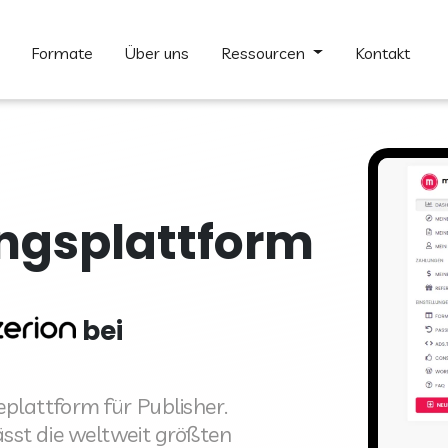
formate
über uns
ressourcen
kontakt
ngsplattform
bei
plattform für Publisher.
sst die weltweit größten