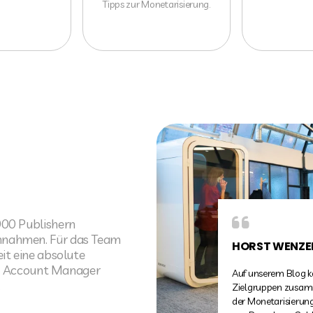
Tipps zur Monetarisierung.
000 Publishern
nnahmen. Für das Team
VOLKER HILD
it eine absolute
nen Account Manager
Wir nutzen The Mone
.
Alternative und Er
gute Erfahrungen g