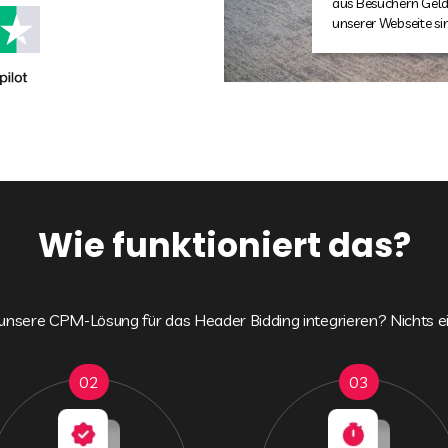
sehr schnell und ze
Accountmanager um
Anbietern leider nic
lassen. Wir sind mi
Moneytizer sehr em
Wie funktioniert das?
unsere CPM-Lösung für das Header Bidding integrieren? Nichts ei
02
03