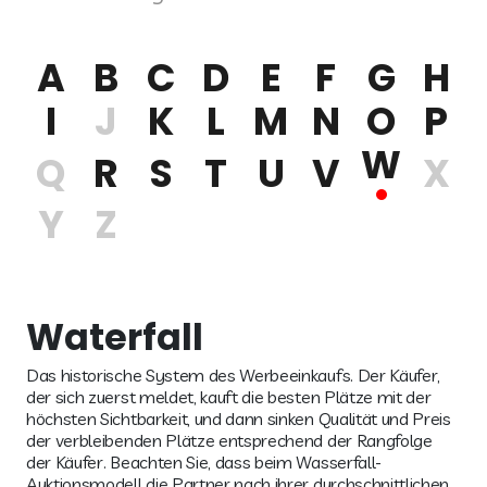
A
B
C
D
E
F
G
H
I
J
K
L
M
N
O
P
W
Q
R
S
T
U
V
X
Y
Z
Waterfall
Das historische System des Werbeeinkaufs. Der Käufer,
der sich zuerst meldet, kauft die besten Plätze mit der
höchsten Sichtbarkeit, und dann sinken Qualität und Preis
der verbleibenden Plätze entsprechend der Rangfolge
der Käufer. Beachten Sie, dass beim Wasserfall-
Auktionsmodell die Partner nach ihrer durchschnittlichen