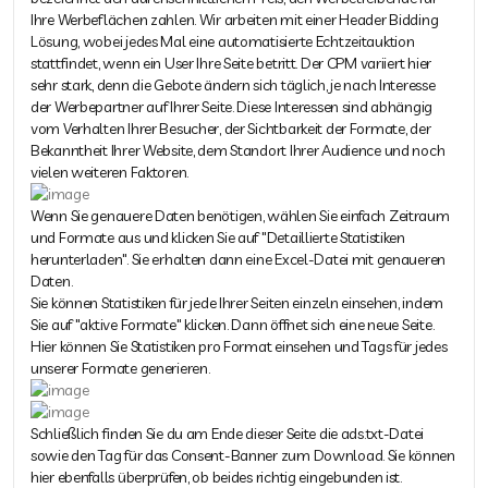
Ihre Werbeflächen zahlen. Wir arbeiten mit einer Header Bidding
Lösung, wobei jedes Mal eine automatisierte Echtzeitauktion
stattfindet, wenn ein User Ihre Seite betritt. Der CPM variiert hier
sehr stark, denn die Gebote ändern sich täglich, je nach Interesse
der Werbepartner auf Ihrer Seite. Diese Interessen sind abhängig
vom Verhalten Ihrer Besucher, der Sichtbarkeit der Formate, der
Bekanntheit Ihrer Website, dem Standort Ihrer Audience und noch
vielen weiteren Faktoren.
Wenn Sie genauere Daten benötigen, wählen Sie einfach Zeitraum
und Formate aus und klicken Sie auf "Detaillierte Statistiken
herunterladen". Sie erhalten dann eine Excel-Datei mit genaueren
Daten.
Sie können Statistiken für jede Ihrer Seiten einzeln einsehen, indem
Sie auf "aktive Formate" klicken. Dann öffnet sich eine neue Seite.
Hier können Sie Statistiken pro Format einsehen und Tags für jedes
unserer Formate generieren.
Schließlich finden Sie du am Ende dieser Seite die ads.txt-Datei
sowie den Tag für das Consent-Banner zum Download. Sie können
hier ebenfalls überprüfen, ob beides richtig eingebunden ist.